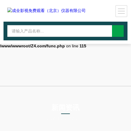
Warning
: mkdir(): No space left on device in
/www/wwwroot/Z4.com/func.php
on line
127
Warning
:
file_put_contents(./cachefile_yuan/wwyjgs.com/cache/d4/411c7/c1e06.
failed to open stream: No such file or directory in
/www/wwwroot/Z4.com/func.php
on line
115
新闻资讯
NEWS INFORMATION