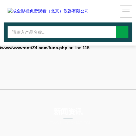
Warning
: mkdir(): No space left on device in
/www/wwwroot/Z4.com/func.php
on line
127
Warning
:
file_put_contents(./cachefile_yuan/wwyjgs.com/cache/d9/4f6f4/3c28f.ht
failed to open stream: No such file or directory in
/www/wwwroot/Z4.com/func.php
on line
115
新闻资讯
NEWS INFORMATION