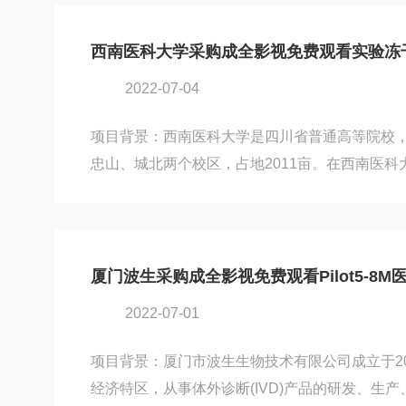
行生物医药产品研发的过程中，因为冻干机设备
免费观看取得了联系。因为，普思生物在多个领
西南医科大学采购成全影视免费观看实验冻干机L
因此，普思生物选择了成全影视免费观看旗下适用性较好
2022-07-04
机。相信，该款冻干机设备，也能给普...
项目背景：西南医科大学是四川省普通高等院校
忠山、城北两个校区，占地2011亩。在西南医
活动过程中，因为冻干机设备的需求，与北京成
系。经过考察，西南医科大学选择了成全影视免
室使用的Lab-1C-80冻干机，为其在生物医学
护航。设备名称：Lab-1C-80真空国产伦精品
厦门波生采购成全影视免费观看Pilot5-8M
域：科研应用冻干机应用现场成全影视免费观看（B
2022-07-01
空国产伦精品一区二区三区妓女及解决方案提供
型、中试...
项目背景：厦门市波生生物技术有限公司成立于2
经济特区，从事体外诊断(IVD)产品的研发、生