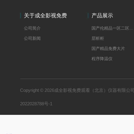
关于成全影视免费
产品展示
观看
公司简介
国产伦精品一区二区三区妓女
公司新闻
层析柜
国产精品免费大片
程序降温仪
冻干水分在线称重
Copyright © 2026成全影视免费观看（北京）仪器有限公司 All
2022028788号-1