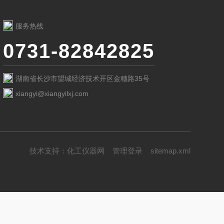
服务热线
0731-82842825
湖南省长沙市望城经济技术开区金穗路35号
xiangyi@xiangyilxj.com
技术支持：
化工仪器网
管理登录
sitemap.xml