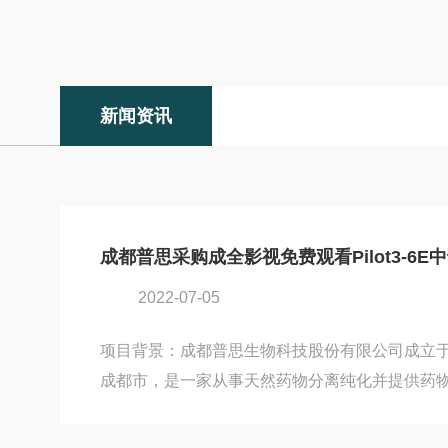
新闻资讯
成都普思采购成全影视免费观看Pilot3-6E
2022-07-05
项目背景：成都普思生物科技股份有限公司成立于2
成都市，是一家从事天然药物分离纯化并提供药
业。普思生物提供超过1800种天然产物单体物
生物农药、保健食品、营养添加剂等多领域的需