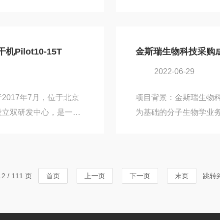
生物技术从事体外诊断
3D微组织治疗新药，
求，与北京成全影视免费观
华龛生物科技进行生物
团队的建议下，波生生物
与北京成全影视免费观
5-8M冻干机，为其在生物
购买了多台适合实验室使用
lot10-15T
金斯瑞生物科技采购成全
-8M冻干机应用领域：医疗
FD-1-50系列的升级款
2022-06-29
升，相信可以为北京华龛
017年7月，位于北京
项目背景：金斯瑞生物科
设立双研发中心，是一家
为基础的分子生物学业务
产品涵盖病理诊断和免疫
公司。作为以合成生物
科生物需要采购冻干机设
技术的效率提高、成本降
全影视免费观看方面的协
已经扩大到“通过生物技
Pilot10-15T冻干
物药物研发的过程中，
 / 111 页
首页
上一页
下一页
末页
跳转
代表，相信Pilot10-
观看。出于对金斯瑞生
看向金斯瑞生物推荐了旗下的P