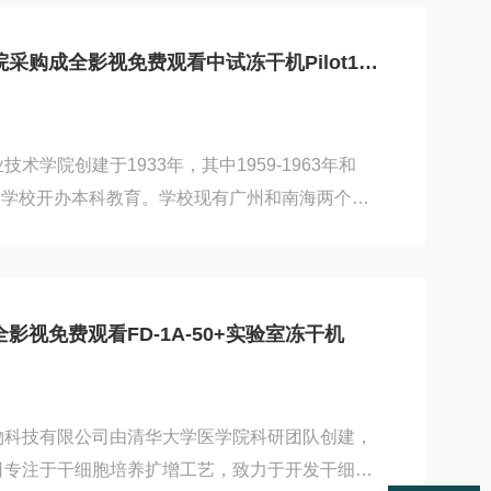
科技进行体外诊断试剂产品的研发过程中，因为冻
京成全影视免费观看取得了联系，并根据自身需
广东轻工职业技术学院采购成全影视免费观看中试冻干机Pilot10-15ES
看旗下的Pilot2-4H冻干机。作为一款功能较为
t2-4H...
术学院创建于1933年，其中1959-1963年和
时期，学校开办本科教育。学校现有广州和南海两个校
“大文科校区"，南海校区成为“大工科校区"。广东
生物制品科研工作的过程中，因为冻干机设备的需
费观看取得了联系。经过多方面选择，学院最终选
的Pilot10-15ES冻干机。作为一款经济实用的
影视免费观看FD-1A-50+实验室冻干机
t10-15ES冻干机能为轻工职业技术学院师生的科研
物科技有限公司由清华大学医学院科研团队创建，
司专注于干细胞培养扩增工艺，致力于开发干细胞