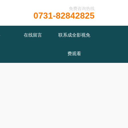
免费咨询热线
0731-82842825
/wwwroot/Z4.com/func.php
on line
115
心
在线留言
联系成全影视免
费观看