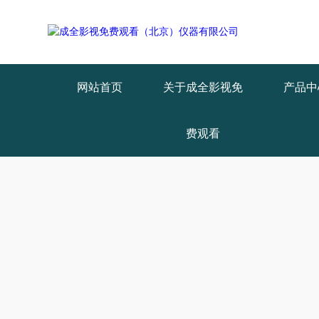
Warning
: mkdir(): No space left on device in
/www/wwwroot/Z4.com/
Warning
: file_put_contents(./cachefile_yuan/wwyjgs.com/cache/51/b99ff
网站首页
关于成全影视免
产品中
费观看