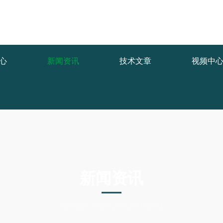
func.php
on line
127
/b41d6.html): failed to open stream: No such file or directory in
/www
心
新闻资讯
技术文章
视频中
新闻资讯
NEWS INFORMATION