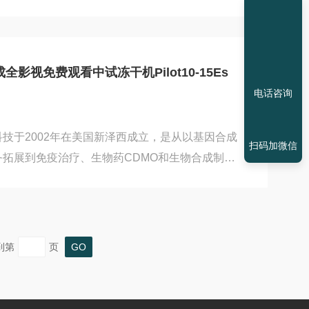
推动干细胞应用领域与新药研发领域的发展。在北京
细胞科研工作的过程中，因为冻干机设备的需求，
看取得了联系，并在成全影视免费观看的建议下，
的FD-1A-50+冻干机。作为成全影视免费观看
影视免费观看中试冻干机Pilot10-15Es
，FD-1-50+系列冻干机在功能和性能上都有较大提
电话咨询
生物科技在冻干技...
技于2002年在美国新泽西成立，是从以基因合成
扫码加微信
拓展到免疫治疗、生物药CDMO和生物合成制品
学为基础的CRO公司，金斯瑞最初致力于基因克隆
低和质量稳定，以“让研发更容易"为使命，现在
术让人和自然更健康"。在金斯瑞生物科技进行生
因为冻干机设备的需求，联系到北京成全影视免费
到第
页
物科技具体冻干应用需求的分析，成全影视免费观
ilot10...