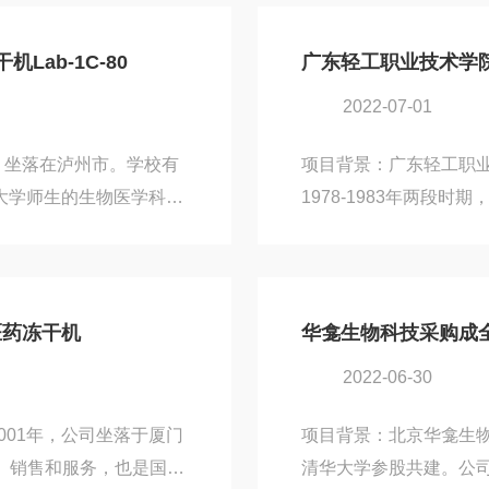
的需求，与北京成全影视
测领域。上海睿康生物
域都有冻干应用的需求，
干机设备的需求，与北
ab-1C-80
的Pilot3-6E冻干
要，购买了成全影视免费观
2022-07-01
丰富的冻干机设备，相信Pilo
，坐落在泸州市。学校有
项目背景：广东轻工职业技
科大学师生的生物医学科研
1978-1983年两段
全影视免费观看取得了联
区，其中广州校区定位为
费观看旗下比较适合实验
轻工职业技术学院进行
科研工作取得更多突破保驾
求，与北京成全影视免
一区二区三区妓女应用领
择了成全影视免费观看旗下
医药冻干机
华龛生物科技采购成全
IOCOOL）是一家真
冻干机设备，相信Pilo
2022-06-30
商，为客户提供从实验室
工作...
001年，公司坐落于厦门
项目背景：北京华龛生
产、销售和服务，也是国内
清华大学参股共建。公