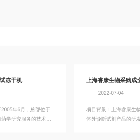
中试冻干机
上海睿康生物采购成全影
2022-07-04
005年6月，总部位于
项目背景：上海睿康生
物药学研究服务的技术企
体外诊断试剂产品的研
质，满足用户在天然药物、
海外研究单位合作,成功
求。成都普思生物科技进
竞争力的快检产品，不