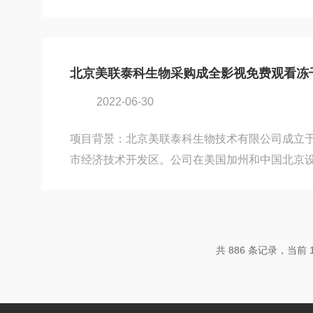
从事化学发光试剂研发的企业之一。在厦门波生
(IVD)产品的研发过程中，因为冻干机设备的需
看取得了联系。最终，在成全影视免费观看销售
选择了功能和性能上都比较适合IVD研发的Pilot
北京美联泰科生物采购成全影视免费观看冻干机Pi
冻干应用摸索提供设备保障。设备名称：Pilot5
2022-06-30
应用冻干机应用现...
项目背景：北京美联泰科生物技术有限公司成立于2
市经济技术开发区。公司在美国加州和中国北京
致力于体外诊断领域的现代化生物科技公司，其
诊断。由于在IVD领域的研发工作，北京美联泰
备，并与北京成全影视免费观看取得联系。在成
助下，美联泰科生物最终选择了成全影视免费观看旗下的
共 886 条记录，当前 12
机。作为成全影视免费观看旗下全功能型冻干机设备的
15T冻干机也能让美联泰科生物在医疗冻干应用...