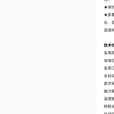
★保
★多
台、
选送B
技术
采用
浓缩
采用
全自
真空
磁力
温度
特殊
自动