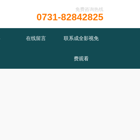
免费咨询热线
0731-82842825
/wwwroot/Z4.com/func.php
on line
115
心
在线留言
联系成全影视免
费观看