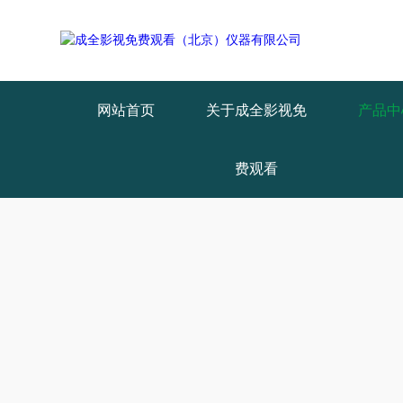
Warning
: mkdir(): No space left on device in
/www/wwwroot/Z4.com/
Warning
: file_put_contents(./cachefile_yuan/wwyjgs.com/cache/d4/3ce6
网站首页
关于成全影视免
产品中
费观看