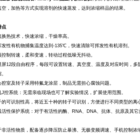
真空，加热等方式实现溶剂的快速蒸发，达到浓缩样品的结果。
特点
流换热技术，快速浓缩，干燥率高。
挥发性有机物捕集温度达到-135℃，快速清除可挥发性有机溶剂。
频控制转速，柔和变速，转动过程低噪无抖动。
摸屏12段自由程序，每段可设置转速、真空度、温度及对应时间，多
缩。
心腔室及转子采用特氟龙涂层，制品无需担心腐蚀问题。
机J控系统：无需亲临现场也可了解实验情况，扩展使用范围。
子的可识别性高，将近五十种的转子可识别，方便进行不同类型的离
温活性保护系统：对于有活性的酶、RNA、DNA、抗体、抗原及其它
于非活性物质，配备逐步降压防止暴沸、无极变频调速、手机控制浓