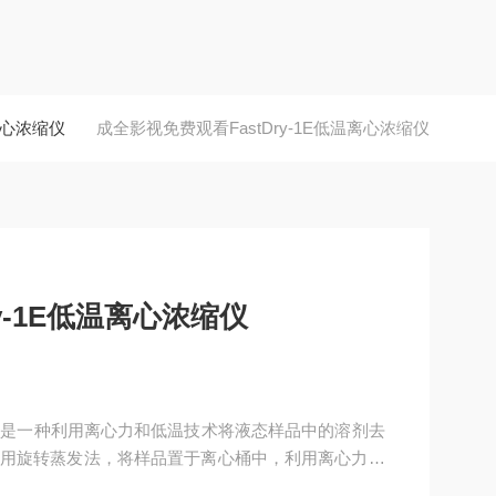
列离心浓缩仪
成全影视免费观看FastDry-1E低温离心浓缩仪
y-1E低温离心浓缩仪
浓缩仪是一种利用离心力和低温技术将液态样品中的溶剂去
用旋转蒸发法，将样品置于离心桶中，利用离心力将
凝结成液体，从而实现对样品的浓缩和净化。