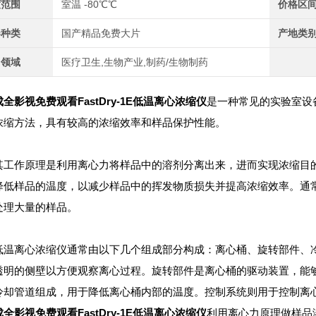
度范围
室温 -80℃℃
价格区
器种类
国产精品免费大片
产地类
用领域
医疗卫生,生物产业,制药/生物制药
成全影视免费观看FastDry-1E低温离心浓缩仪
是一种常见的实验室设
浓缩方法，具有较高的浓缩效率和样品保护性能。
作原理是利用离心力将样品中的溶剂分离出来，进而实现浓缩目的
降低样品的温度，以减少样品中的挥发物质损失并提高浓缩效率。通常
处理大量的样品。
离心浓缩仪通常由以下几个组成部分构成：离心桶、旋转部件、冷
透明的侧壁以方便观察离心过程。旋转部件是离心桶的驱动装置，能
冷却管道组成，用于降低离心桶内部的温度。控制系统则用于控制离
成全影视免费观看FastDry-1E低温离心浓缩仪
利用离心力原理做样品