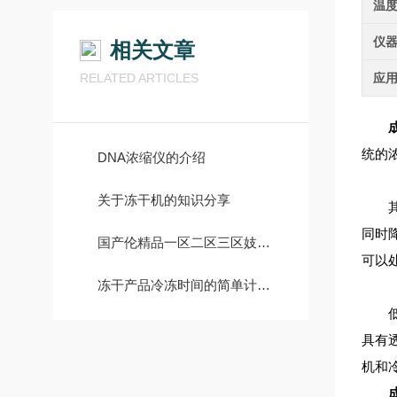
温
仪
相关文章
RELATED ARTICLES
应
统的
DNA浓缩仪的介绍
关于冻干机的知识分享
其工
同时
国产伦精品一区二区三区妓女为什么能“冻干不损样”？原理深度解析
可以
冻干产品冷冻时间的简单计算方法
低温
具有
机和