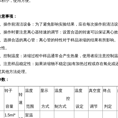
体积小，使用方便。
注意事项：
操作前清洁设备：为了避免影响实验结果，应在每次操作前清洁设
操作时要注意离心器转速的调节：设置合适的转速可以保证离心效
选择合适的离心管：离心管的特性对于样品浓缩的结果有所影响。
全性。
控制温度：浓缩过程中样品通常会产生热量，使用者应注意控制温
注意样品稳定性：如果浓缩物不稳定(如有加热过程或存在氧化或还
过其他方法处理。
参数：
转子
温度
显示
温度
温度
真空度
终点
转
控
速
容量
范围
方式
制方式
设定
调节
判定
1.5ml*
室温