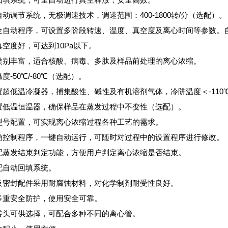
动调节系统，无极调速技术，调速范围：400-1800转/分（选配）。
全自动程序，可设置多阶段转速、温度、真空度及离心时间等参数。
真空度好，可达到10Pa以下。
类别丰富，适合核酸、病毒、多肽及样品前处理的离心浓缩。
度-50℃/-80℃（选配）。
置超低温冷凝器，捕集酸性、碱性及有机溶剂气体，冷阱温度＜-110
置低温恒温器，确保样品在蒸发过程中不变性（选配）。
型号配置，可实现离心浓缩过程各种工艺的需求。
动控制程序，一键自动运行，可随时对过程中的设置程序进行修改。
配蒸发结束判定功能，方便用户判定离心浓缩是否结束。
配自动回填系统。
及密封配件采用耐腐蚀材料，对化学制剂耐受性良好。
多重安全防护，使用安全可靠。
转头可供选择，可配合多种不同的离心管。