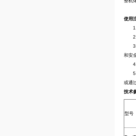
整机
使用
1、
2、
3、
和安
4、
5、
或通
技术
型号