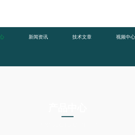
func.php
on line
127
d/b4ce6.html): failed to open stream: No such file or directory in
/www
心
新闻资讯
技术文章
视频中
产品中心
PRODUCTS CENTER