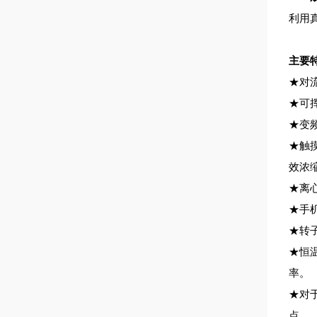
利用
主要
★对
★可
★变
★触
效浓
★离
★手
★转
★恒
率。
★对
点。