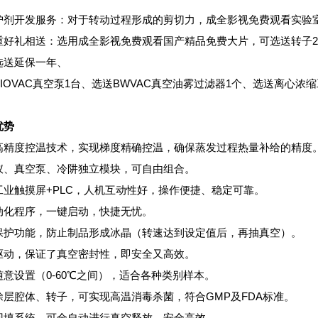
护剂开发服务：对于转动过程形成的剪切力，成全影视免费观看实验
重好礼相送：选用成全影视免费观看国产精品免费大片，可选送转子2个
选送延保一年、
IOVAC真空泵1台、选送BWVAC真空油雾过滤器1个、选送离心浓
优势
高精度控温技术，实现梯度精确控温，确保蒸发过程热量补给的精度
仪、真空泵、冷阱独立模块，可自由组合。
工业触摸屏+PLC，人机互动性好，操作便捷、稳定可靠。
动化程序，一键启动，快捷无忧。
保护功能，防止制品形成冰晶（转速达到设定值后，再抽真空）。
驱动，保证了真空密封性，即安全又高效。
随意设置（0-60℃之间），适合各种类别样本。
涂层腔体、转子，可实现高温消毒杀菌，符合GMP及FDA标准。
回填系统，可全自动进行真空释放，安全高效。