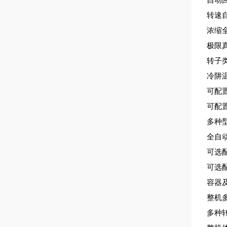
转速自
浓缩
极限
转子
冷阱温
可配
可配
多种
全自
可选
可选
容器
整机
多种