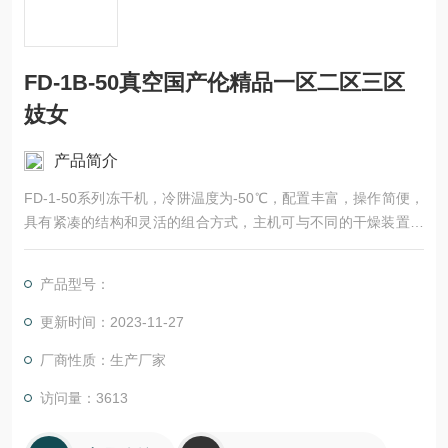
FD-1B-50真空国产伦精品一区二区三区
妓女
产品简介
FD-1-50系列冻干机，冷阱温度为-50℃，配置丰富，操作简便，
具有紧凑的结构和灵活的组合方式，主机可与不同的干燥装置进
行组合，以适应不同产品的冻干，例如：选用不锈钢盘可冻干散
装物料，与带压盖装置的有机玻璃干燥室组合可冻干西林瓶，与
产品型号：
带挂瓶的有机玻璃干燥室组合可冻干在烧瓶内的样品，与T型架
附件组合可冻干安瓿，用于菌种保藏工作。成全影视免费观看 F
更新时间：2023-11-27
D-1B-50真空国产伦精品一区二区三区妓女
厂商性质：生产厂家
访问量：3613