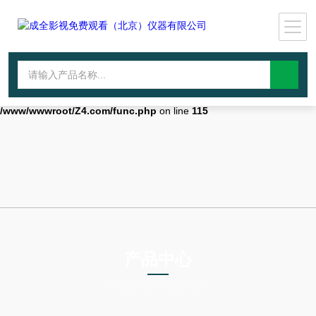
Warning
: mkdir(): No space left on device in
/www/wwwroot/Z4.com/func.php
on line
127
Warning
:
file_put_contents(./cachefile_yuan/wwyjgs.com/cache/71/81f0a/5038f.h
failed to open stream: No such file or directory in
/www/wwwroot/Z4.com/func.php
on line
115
产品中心
PRODUCTS CENTER