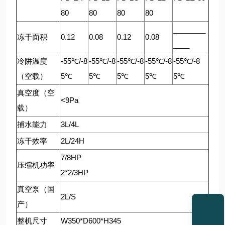
80
80
80
80
________
冻干面积
0.12
0.08
0.12
0.08
____
冷阱温度
-55℃/-8
-55℃/-8
-55℃/-8
-55℃/-8
-55℃/-8
（空载）
5℃
5℃
5℃
5℃
5℃
真空度（空
<9Pa
载）
捕水能力
3L/4L
冻干效率
2L/24H
7/8HP
压缩机功率
2*2/3HP
真空泵（国
2L/S
产）
整机尺寸
W350*D600*H345