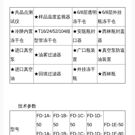
★共晶点测
★6/8层透明
★6/8层外挂
★样品温度监视器
试仪
冻干仓
瓶冻干仓
★冷阱内置
★T16/24/52/104歧
★安瓿瓶封
★西林瓶封盖
冻干仓
型管冻干仓
口器
器
★进口真空
★广口瓶装
★真空泵防返
★油雾过滤器
泵
置
油装置
★进口真空
★外挂冻干
★回填过滤器
★西林瓶
油
瓶
技术参数
FD-1A-
FD-1B-
FD-1C-
FD-1D-
50
50
50
50
FD-1E-50
型号
FD-1A-
FD-1B-
FD-1C-
FD-1D-
FD-1E-80