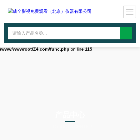
Warning
: mkdir(): No space left on device in
/www/wwwroot/Z4.com/func.php
on line
127
Warning
:
file_put_contents(./cachefile_yuan/wwyjgs.com/cache/d7/00016/c2fdc.h
failed to open stream: No such file or directory in
/www/wwwroot/Z4.com/func.php
on line
115
产品中心
PRODUCTS CENTER