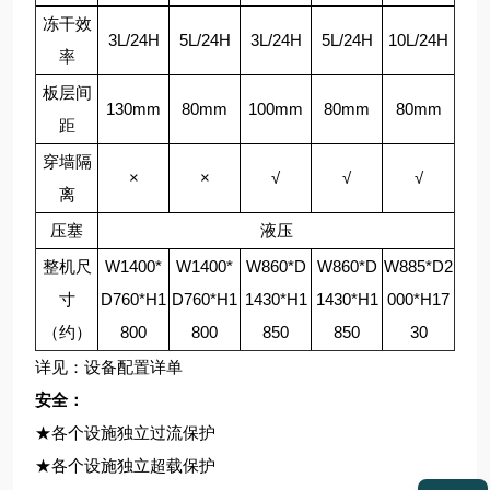
冻干效
3L/24H
5L/24H
3L/24H
5L/24H
10L/24H
率
板层间
130mm
80mm
100mm
80mm
80mm
距
穿墙隔
×
×
√
√
√
离
压塞
液压
整机尺
W1400*
W1400*
W860*D
W860*D
W885*D2
寸
D760*H1
D760*H1
1430*H1
1430*H1
000*H17
（约）
800
800
850
850
30
详见：设备配置详单
安全：
★各个设施独立过流保护
★各个设施独立超载保护