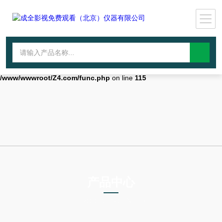
Warning
: mkdir(): No space left on device in
/www/wwwroot/Z4.com/func.php
on line
127
Warning
:
file_put_contents(./cachefile_yuan/wwyjgs.com/cache/56/0407f/c9901.
failed to open stream: No such file or directory in
/www/wwwroot/Z4.com/func.php
on line
115
产品中心
PRODUCTS CENTER