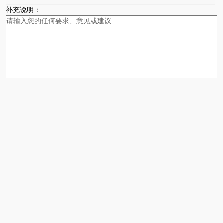
补充说明：
验证码：
请输入计算结果（填写阿拉伯数字），如：三加四=7
服务热线
0731-82842825