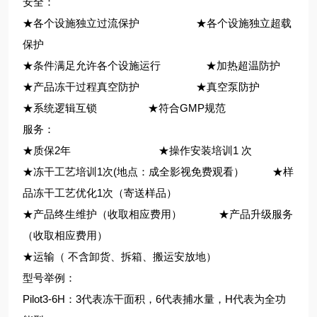
安全：
★各个设施独立过流保护 ★各个设施独立超载
保护
★条件满足允许各个设施运行 ★加热超温防护
★产品冻干过程真空防护 ★真空泵防护
★系统逻辑互锁 ★符合GMP规范
服务：
★质保2年 ★操作安装培训1 次
★冻干工艺培训1次(地点：成全影视免费观看） ★样
品冻干工艺优化1次（寄送样品）
★产品终生维护（收取相应费用） ★产品升级服务
（收取相应费用）
★运输（ 不含卸货、拆箱、搬运安放地）
型号举例：
Pilot3-6H：3代表冻干面积，6代表捕水量，H代表为全功