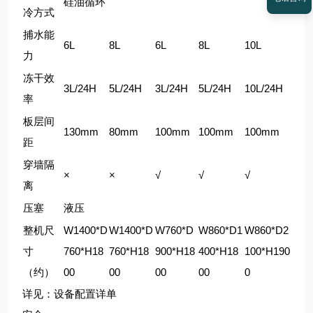
硅油循环
冷方式
捕水能
6L
8L
6L
8L
10L
力
冻干效
3L/24H
5L/24H
3L/24H
5L/24H
10L/24H
率
板层间
130mm
80mm
100mm
100mm
100mm
距
穿墙隔
×
×
√
√
√
离
压塞
液压
整机尺
W1400*D
W1400*D
W760*D
W860*D1
W860*D2
寸
760*H18
760*H18
900*H18
400*H18
100*H190
（约）
00
00
00
00
0
详见：设备配置详单