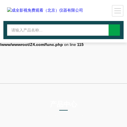
Warning
: mkdir(): No space left on device in
/www/wwwroot/Z4.com/func.php
on line
127
Warning
:
file_put_contents(./cachefile_yuan/wwyjgs.com/cache/5b/2fdbe/8120a.
failed to open stream: No such file or directory in
/www/wwwroot/Z4.com/func.php
on line
115
产品中心
PRODUCTS CENTER