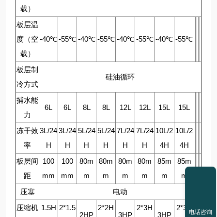
载）
板层温
度（空
-40℃
-55℃
-40℃
-55℃
-40℃
-55℃
-40℃
-55℃
载）
板层制
硅油循环
冷方式
捕水能
6L
6L
8L
8L
12L
12L
15L
15L
力
冻干效
3L/24
3L/24
5L/24
5L/24
7L/24
7L/24
10L/2
10L/2
率
H
H
H
H
H
H
4H
4H
板层间
100
100
80m
80m
80m
80m
85m
85m
距
mm
mm
m
m
m
m
m
m
压塞
电动
压缩机
1.5H
2*1.5
2*2H
2*3H
2*3H
电话咨询
2HP
3HP
3HP