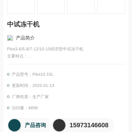
中试冻干机
产品简介
Pilot3-6/5-8/7-12/10-15经济型中试冻干机
主要特点：
干燥仓透明门采用亚克力材料，高强度无泄漏。
隔板预冻功能。
产品型号：Pilot10-15L
压缩机，高效稳定、噪音低。
国内品牌真空泵，抽速高、噪音低。
更新时间：2025-01-13
可充氮气或者惰性气体进行干燥后的保存。
厂商性质：生产厂家
冻干自动控制系统：可程序化编程，从冻干到除霜均程序化控制
访问量：4898
15973146608
产品咨询