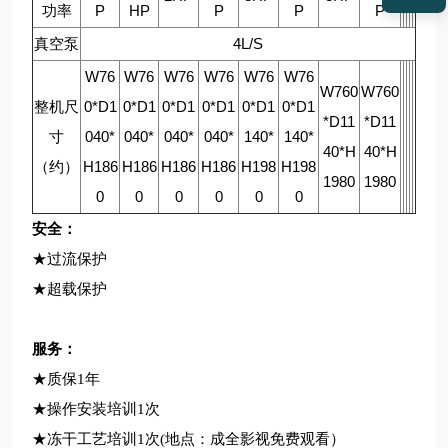
功率
P
HP
P
P
P
真空泵
4L/S
W76
W76
W76
W76
W76
W76
W760
W760
整机尺
0*D1
0*D1
0*D1
0*D1
0*D1
0*D1
*D11
*D11
寸
040*
040*
040*
040*
140*
140*
40*H
40*H
（约）
H186
H186
H186
H186
H198
H198
1980
1980
0
0
0
0
0
0
安全：
★过流保护
★超载保护
服务：
★
质保1年
★操作安装培训1次
★冻干工艺培训1次(地点：成全影视免费观看）