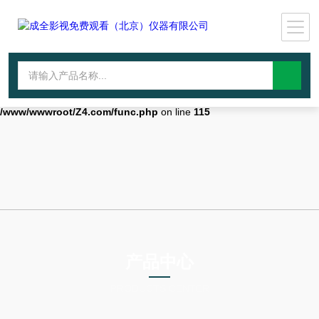
Warning
: mkdir(): No space left on device in
/www/wwwroot/Z4.com/func.php
on line
127
Warning
:
file_put_contents(./cachefile_yuan/wwyjgs.com/cache/41/5adea/5cb7d.
failed to open stream: No such file or directory in
/www/wwwroot/Z4.com/func.php
on line
115
产品中心
PRODUCTS CENTER