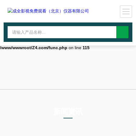
Warning
: mkdir(): No space left on device in
/www/wwwroot/Z4.com/func.php
on line
127
Warning
:
file_put_contents(./cachefile_yuan/wwyjgs.com/cache/d4/bfe9b/9329e.
failed to open stream: No such file or directory in
/www/wwwroot/Z4.com/func.php
on line
115
新闻资讯
NEWS INFORMATION