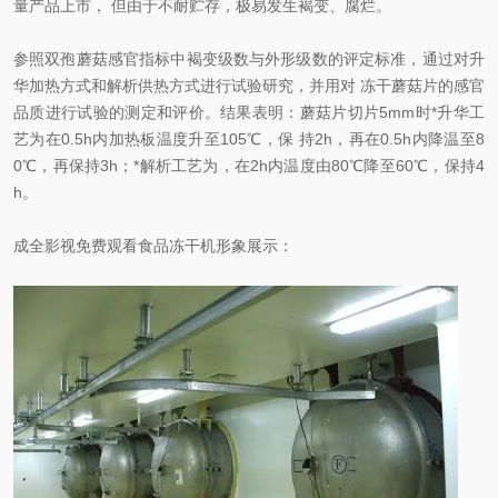
量产品上市， 但由于不耐贮存，极易发生褐变、腐烂。
参照双孢蘑菇感官指标中褐变级数与外形级数的评定标准，通过对升
华加热方式和解析供热方式进行试验研究，并用对 冻干蘑菇片的感官
品质进行试验的测定和评价。结果表明：蘑菇片切片5mm时*升华工
艺为在0.5h内加热板温度升至105℃，保 持2h，再在0.5h内降温至8
0℃，再保持3h；*解析工艺为，在2h内温度由80℃降至60℃，保持4
h。
成全影视免费观看食品冻干机形象展示：