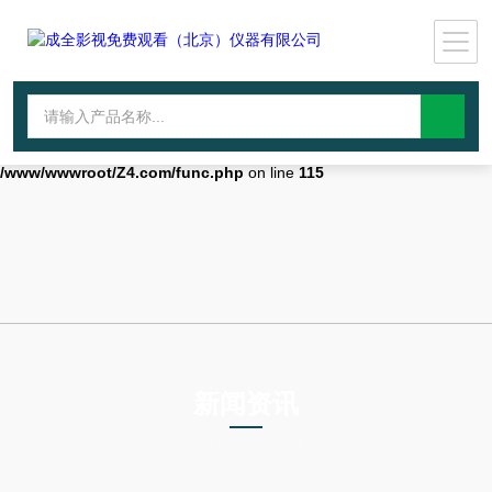
Warning
: mkdir(): No space left on device in
/www/wwwroot/Z4.com/func.php
on line
127
Warning
:
file_put_contents(./cachefile_yuan/wwyjgs.com/cache/63/9be13/65953.
failed to open stream: No such file or directory in
/www/wwwroot/Z4.com/func.php
on line
115
新闻资讯
NEWS INFORMATION