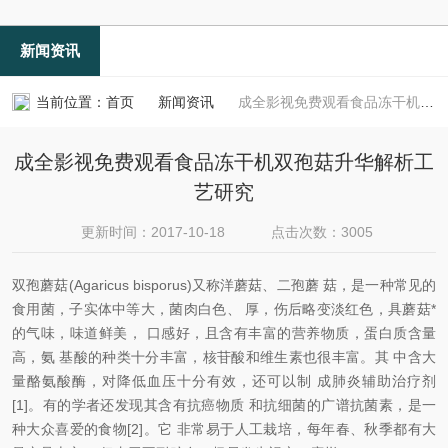
新闻资讯
当前位置：
首页
新闻资讯
成全影视免费观看食品冻干机双孢菇升华解析工艺研究
成全影视免费观看食品冻干机双孢菇升华解析工
艺研究
更新时间：2017-10-18
点击次数：3005
双孢蘑菇(Agaricus bisporus)又称洋蘑菇、二孢蘑 菇，是一种常见的
食用菌，子实体中等大，菌肉白色、 厚，伤后略变淡红色，具蘑菇*
的气味，味道鲜美， 口感好，且含有丰富的营养物质，蛋白质含量
高，氨 基酸的种类十分丰富，核苷酸和维生素也很丰富。其 中含大
量酪氨酸酶，对降低血压十分有效，还可以制 成肺炎辅助治疗剂
[1]。有的学者还发现其含有抗癌物质 和抗细菌的广谱抗菌素，是一
种大众喜爱的食物[2]。它 非常易于人工栽培，每年春、秋季都有大