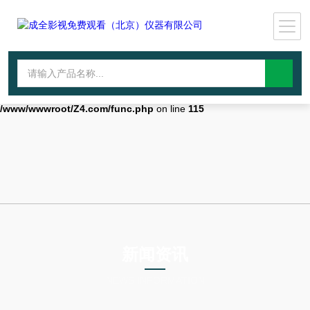
Warning
: mkdir(): No space left on device in
/www/wwwroot/Z4.com/func.php
on line
127
Warning
:
file_put_contents(./cachefile_yuan/wwyjgs.com/cache/47/331a8/f45cd.
failed to open stream: No such file or directory in
/www/wwwroot/Z4.com/func.php
on line
115
新闻资讯
NEWS INFORMATION