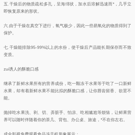
五.干燥后的物质疏松多孔，呈海绵状，加水后溶解迅速而*，几乎立
即恢复原来的形状。
六.由于干燥在真空下进行，氧气极少，因此一些易氧化的物质得到了
保护。
七.干燥能排除95-99%以上的水份，使干燥后产品能长期保存而不致
变质。
zui诱人的酥脆口感
继承了新鲜水果所有的营养成份，吃一颗冻干水果等于吃了一口新鲜
水果，却有着新鲜水果不能比拟的酥脆口感，让你唇齿留香、欲罢不
能。
抛掉吃水果洗、剥、切、弄脏手、怕凉、吃相尴尬等烦恼，让鲜果营
养可以随时伴随着你的茶几、背包、办公桌、旅途，*不在你左右。
成全影视免费观看食品冻干机形象展示：