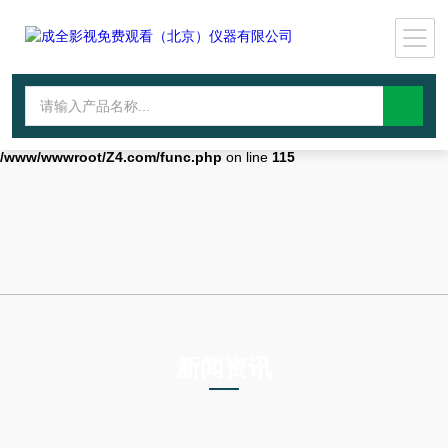
Warning
: mkdir(): No space left on device in
/www/wwwroot/Z4.com/func.php
on line
127
Warning
:
file_put_contents(./cachefile_yuan/wwyjgs.com/cache/8e/6374d/4880a.
failed to open stream: No such file or directory in
/www/wwwroot/Z4.com/func.php
on line
115
新闻资讯
NEWS INFORMATION