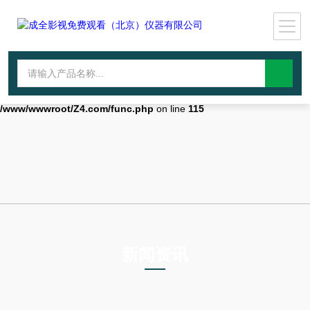
Warning
: mkdir(): No space left on device in
/www/wwwroot/Z4.com/func.php
on line
127
Warning
:
file_put_contents(./cachefile_yuan/wwyjgs.com/cache/b1/efc17/8e4b5.
failed to open stream: No such file or directory in
/www/wwwroot/Z4.com/func.php
on line
115
新闻资讯
NEWS INFORMATION