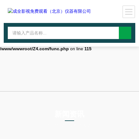
Warning
: mkdir(): No space left on device in
/www/wwwroot/Z4.com/func.php
on line
127
Warning
:
file_put_contents(./cachefile_yuan/wwyjgs.com/cache/2c/34b18/ad6f0.
failed to open stream: No such file or directory in
/www/wwwroot/Z4.com/func.php
on line
115
新闻资讯
NEWS INFORMATION