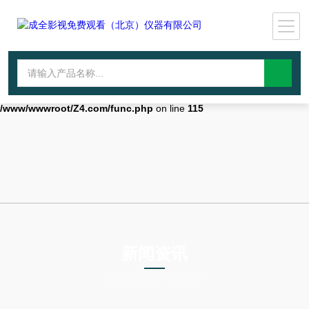
Warning
: mkdir(): No space left on device in
/www/wwwroot/Z4.com/func.php
on line
127
Warning
:
file_put_contents(./cachefile_yuan/wwyjgs.com/cache/37/d8b73/9aaf9.
failed to open stream: No such file or directory in
/www/wwwroot/Z4.com/func.php
on line
115
新闻资讯
NEWS INFORMATION