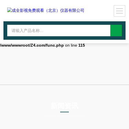
Warning
: mkdir(): No space left on device in
/www/wwwroot/Z4.com/func.php
on line
127
Warning
:
file_put_contents(./cachefile_yuan/wwyjgs.com/cache/df/bfd41/b5895.h
failed to open stream: No such file or directory in
/www/wwwroot/Z4.com/func.php
on line
115
新闻资讯
NEWS INFORMATION