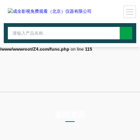
Warning
: mkdir(): No space left on device in
/www/wwwroot/Z4.com/func.php
on line
127
Warning
:
file_put_contents(./cachefile_yuan/wwyjgs.com/cache/2c/eddca/0fe7e.h
failed to open stream: No such file or directory in
/www/wwwroot/Z4.com/func.php
on line
115
新闻资讯
NEWS INFORMATION