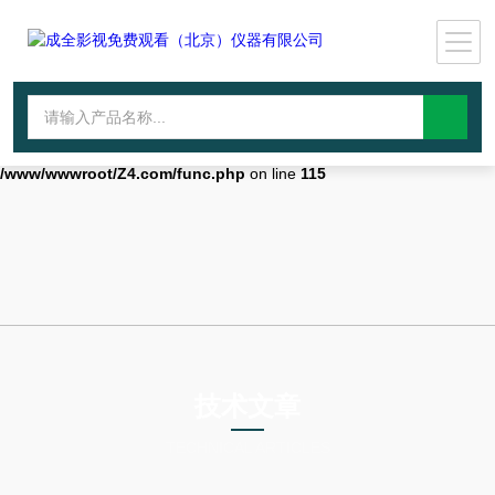
Warning
: mkdir(): No space left on device in
/www/wwwroot/Z4.com/func.php
on line
127
Warning
:
file_put_contents(./cachefile_yuan/wwyjgs.com/cache/02/6d32f/a2729.
failed to open stream: No such file or directory in
/www/wwwroot/Z4.com/func.php
on line
115
技术文章
TECHNICAL ARTICLES