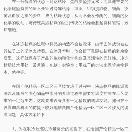
在十分低温的状态下到达枯燥，蛋白质坚持无水，而其他主要的
化学键坚持质的量不变经过冷冻枯燥，组织、组织提取物、细菌、疫
苗及血浆之类的资料，成为枯燥状态，从而不会发作酶的、细菌的及
化学的改动，与传统高温枯燥的区别传统的枯燥会惹起资料皱缩，毁
坏细胞。
在冰冻枯燥的过程中样品的构造不会被毁坏，由于固体成份被在
其位子上的坚冰支持着。在冰升华时，他会留下孔隙在枯燥的剩余物
质里。这样就保存了产品的生物和化学构造及其活性的完好性。冷冻
枯燥技术用处非常普遍，包括：实验室：用冻干的办法来保管生物标
本、菌种等。
在国产伦精品一区二区三区妓女冻干过程中，液态物品的降温预
冻以及随后的固态物品中水分的升华过程中需要将温度控制在工艺要
求的一定范围内，这就要求设备具有一定精度的调温功能。如何在不
设置调温机组的前提下较好地解决国产伦精品一区二区三区妓女的调
温问题，具体方案如下：
1、为在制冷压缩机冷量富余的前提下，在给国产伦精品一区二